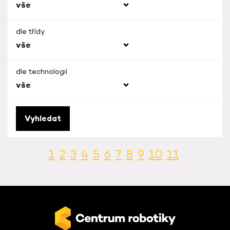
vše
dle třídy
vše
dle technologií
vše
Vyhledat
1
2
3
4
5
6
7
8
9
10
11