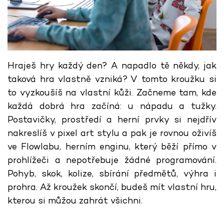
Hraješ hry každý den? A napadlo tě někdy, jak
taková hra vlastně vzniká? V tomto kroužku si
to vyzkoušíš na vlastní kůži. Začneme tam, kde
každá dobrá hra začíná: u nápadu a tužky.
Postavičky, prostředí a herní prvky si nejdřív
nakreslíš v pixel art stylu a pak je rovnou oživíš
ve Flowlabu, herním enginu, který běží přímo v
prohlížeči a nepotřebuje žádné programování.
Pohyb, skok, kolize, sbírání předmětů, výhra i
prohra. Až kroužek skončí, budeš mít vlastní hru,
kterou si můžou zahrát všichni.