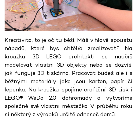
Kreativita, to je oč tu běží. Máš v hlavě spoustu
nápadů, které bys chtěl/a zrealizovat? Na
kroužku 3D LEGO architekti se naučíš
modelovat vlastní 3D objekty nebo se dozvíš,
jak funguje 3D tiskárna. Pracovat budeš ale i s
běžnými materiály, jako jsou karton, papír či
lepenka. Na kroužku spojíme craftění, 3D tisk i
LEGO® WeDo 2.0 dohromady a vytvoříme
společně své vlastní městečko. V průběhu roku
si některý z výrobků určitě odneseš domů.