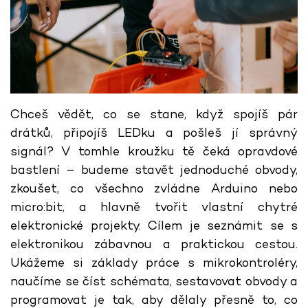
Chceš vědět, co se stane, když spojíš pár
drátků, připojíš LEDku a pošleš jí správný
signál? V tomhle kroužku tě čeká opravdové
bastlení – budeme stavět jednoduché obvody,
zkoušet, co všechno zvládne Arduino nebo
micro:bit, a hlavně tvořit vlastní chytré
elektronické projekty. Cílem je seznámit se s
elektronikou zábavnou a praktickou cestou.
Ukážeme si základy práce s mikrokontroléry,
naučíme se číst schémata, sestavovat obvody a
programovat je tak, aby dělaly přesně to, co