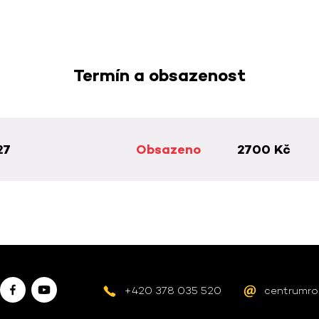
Termín a obsazenost
27
Obsazeno
2700 Kč
+420 378 035 520
centrumro