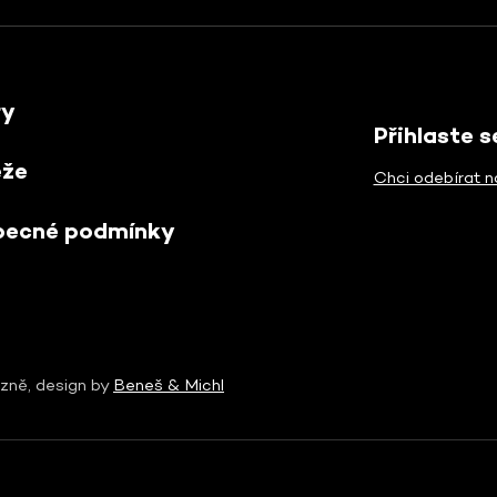
ry
Přihlaste 
ěže
Chci odebírat n
becné podmínky
zně, design by
Beneš & Michl