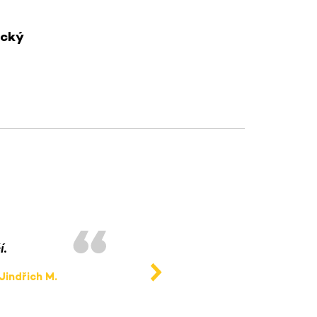
ický
í.
Moderní příjemný prostor p
Jindřich M.