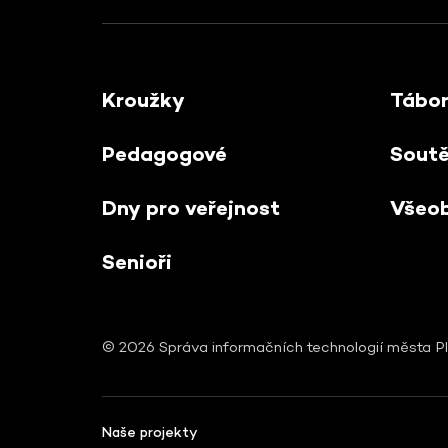
Kroužky
Tábo
Pedagogové
Sout
Dny pro veřejnost
Všeo
Senioři
© 2026 Správa informačních technologií města Pl
Naše projekty