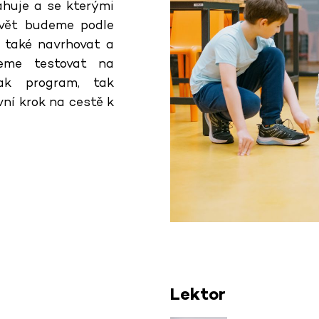
ahuje a se kterými
avět budeme podle
 také navrhovat a
deme testovat na
jak program, tak
vní krok na cestě k
Lektor