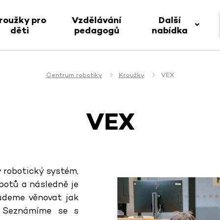
roužky pro
Vzdělávání
Další
děti
pedagogů
nabídka
Centrum robotiky
Kroužky
VEX
VEX
 robotický systém,
obotů a následně je
udeme věnovat jak
ů. Seznámíme se s