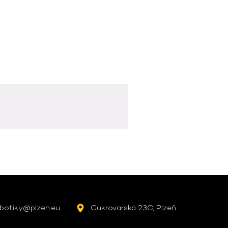
botiky@plzen.eu
Cukrovarská 23C, Plzeň