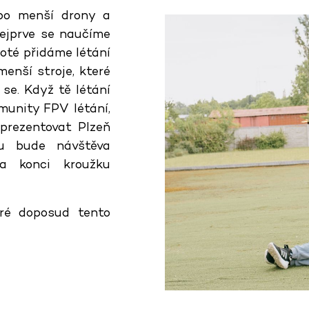
bo menší drony a
ejprve se naučíme
oté přidáme létání
menší stroje, které
se. Když tě létání
munity FPV létání,
eprezentovat Plzeň
u bude návštěva
a konci kroužku
eré doposud tento