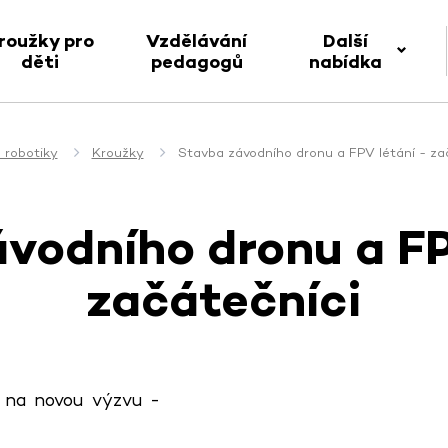
roužky pro
Vzdělávání
Další
děti
pedagogů
nabídka
 robotiky
Kroužky
Stavba závodního dronu a FPV létání - za
vodního dronu a FP
začátečníci
 na novou výzvu -