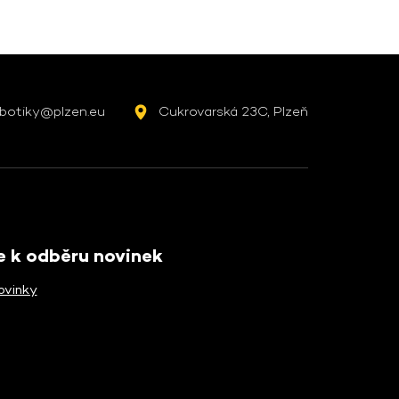
botiky@plzen.eu
Cukrovarská 23C, Plzeň
se k odběru novinek
ovinky