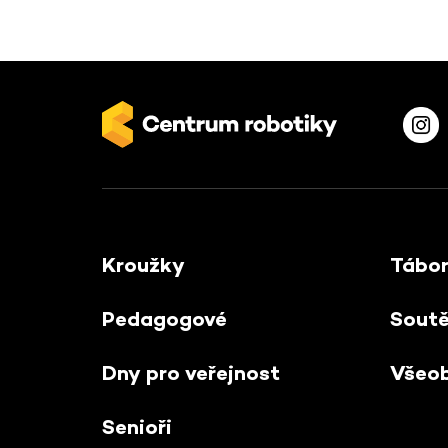
Kroužky
Tábo
Pedagogové
Sout
Dny pro veřejnost
Všeo
Senioři