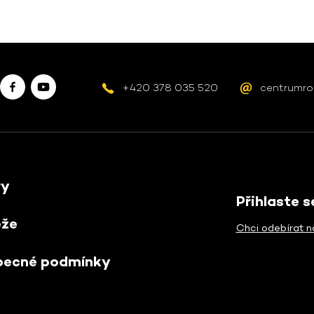
+420 378 035 520
centrumro
ry
Přihlaste 
ěže
Chci odebírat n
becné podmínky