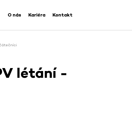
O nás
Kariéra
Kontakt
čátečníci
V létání -