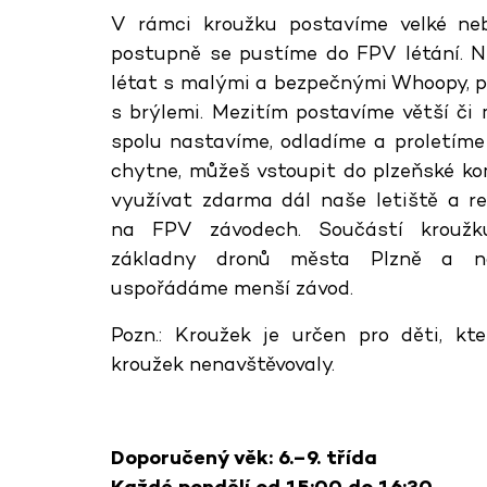
V rámci kroužku postavíme velké ne
postupně se pustíme do FPV létání. N
létat s malými a bezpečnými Whoopy, p
s brýlemi. Mezitím postavíme větší či 
spolu nastavíme, odladíme a proletíme 
chytne, můžeš vstoupit do plzeňské ko
využívat zdarma dál naše letiště a r
na FPV závodech. Součástí kroužk
základny dronů města Plzně a n
uspořádáme menší závod.
Pozn.: Kroužek je určen pro děti, kt
kroužek nenavštěvovaly.
Doporučený věk: 6.–9. třída
Každé pondělí od 15:00 do 16:30