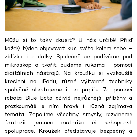
Můžu si to taky zkusit? U nás určitě! Přijď
každý týden objevovat kus světa kolem sebe –
zblízka i z dálky. Společně se podíváme pod
mikroskop a tvořit budeme rukama i pomocí
digitálních nástrojů. Na kroužku si vyzkoušíš
kreslení na iPadu, různé výtvarné techniky
společně otestujeme i na papíře. Za pomoci
robota Blue-Bota oživíš nejrůznější příběhy a
prozkoumáš s ním hravě i různá zajímavá
témata. Zapojíme všechny smysly, rozvineme
fantazii, jemnou motoriku či schopnost
spolupráce. Kroužek představuje bezpečný a