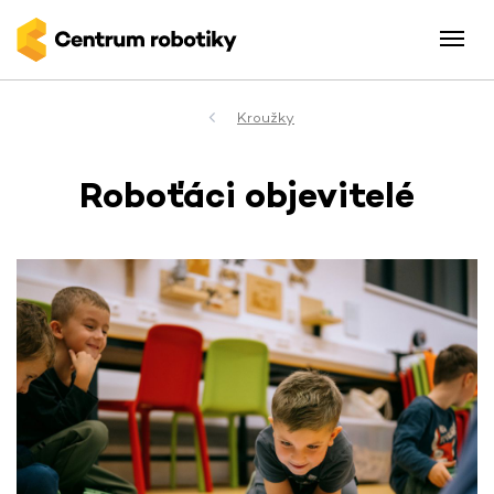
Kroužky
Roboťáci objevitelé